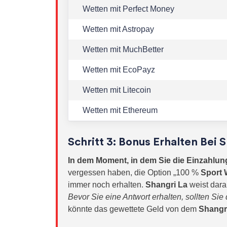
Wetten mit Perfect Money
Wetten mit Astropay
Wetten mit MuchBetter
Wetten mit EcoPayz
Wetten mit Litecoin
Wetten mit Ethereum
Schritt 3: Bonus Erhalten Bei 
In dem Moment, in dem Sie die Einzahlung
vergessen haben, die Option „100 %
Sport
immer noch erhalten.
Shangri La
weist dara
Bevor Sie eine Antwort erhalten, sollten Si
könnte das gewettete Geld von dem
Shangr