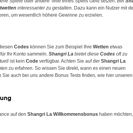
ne Spiele oder andere Teile eines Spiels Geld setzen.
Bei
Sha
twetten
interessanter zu gestalten.
Dazu kann ein Nutzer mit d
ren, um wesentlich höhere Gewinne zu erzielen.
diesen
Codes
können Sie zum Beispiel Ihre
Wetten
etwas
 für Ihr Konto sammeln.
Shangri
La
bietet diese
Codes
oft zu
tuell
ist kein
Code
verfügbar. Achten Sie auf der
Shangri La
en zu erfahren. So wissen Sie direkt, wann es einen neuen
n Sie auch bei uns andere Bonus Tests finden, wie hier unseren
tung
ance auf den
Shangri La Willkommensbonus
haben möchten,