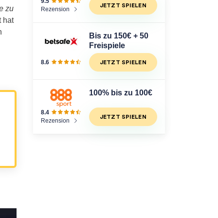
9.5
JETZT SPIELEN
e zu
Rezension
t hat
n
Bis zu 150€ + 50
Freispiele
8.6
JETZT SPIELEN
100% bis zu 100€
8.4
JETZT SPIELEN
Rezension