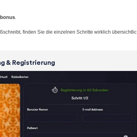
sbonus
.
chreibt, finden Sie die einzelnen Schritte wirklich übersichtlic
ng & Registrierung