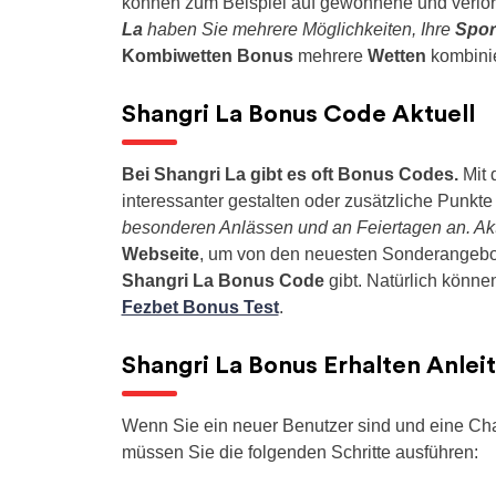
können zum Beispiel auf gewonnene und verlore
La
haben Sie mehrere Möglichkeiten, Ihre
Spor
Kombiwetten Bonus
mehrere
Wetten
kombinie
Shangri La Bonus Code Aktuell
Bei Shangri La gibt es oft Bonus Codes.
Mit 
interessanter gestalten oder zusätzliche Punkte
besonderen Anlässen und an Feiertagen an. Ak
Webseite
, um von den neuesten Sonderangebot
Shangri La Bonus Code
gibt. Natürlich könne
Fezbet Bonus Test
.
Shangri La Bonus Erhalten Anlei
Wenn Sie ein neuer Benutzer sind und eine Ch
müssen Sie die folgenden Schritte ausführen: