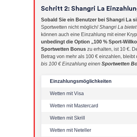
Schritt 2: Shangri La Einzahlu
Sobald Sie ein Benutzer bei Shangri La si
Sportwetten nicht möglich
! Shangri La biete
können auch eine Einzahlung mit einer Kr
unbedingt die Option „100 % Sport-Wil
Sportwetten Bonus
zu erhalten, ist 10 €.
Betrag von mehr als 100 € einzahlen, bleibt
bis 100 € Einzahlung einen
Sportwetten B
Einzahlungsmöglichkeiten
Wetten mit Visa
Wetten mit Mastercard
Wetten mit Skrill
Wetten mit Neteller