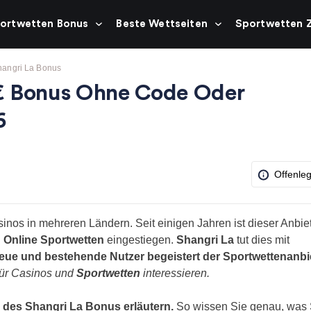
ortwetten Bonus
Beste Wettseiten
Sportwetten Z
hangri La Bonus
€ Bonus Ohne Code Oder
6
Offenle
nos in mehreren Ländern. Seit einigen Jahren ist dieser Anbie
d
Online Sportwetten
eingestiegen.
Shangri La
tut dies mit
eue und bestehende Nutzer begeistert der Sportwettenanbie
h für Casinos und
Sportwetten
interessieren.
en des Shangri La Bonus erläutern.
So wissen Sie genau, was 