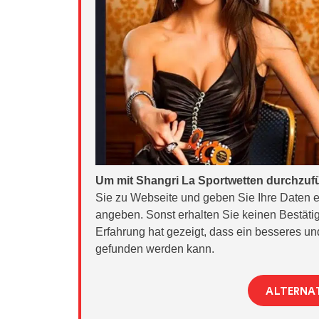
Um mit Shangri La Sportwetten durchzufüh
Sie zu Webseite und geben Sie Ihre Daten ei
angeben. Sonst erhalten Sie keinen Bestäti
Erfahrung hat gezeigt, dass ein besseres 
gefunden werden kann.
ALTERNAT