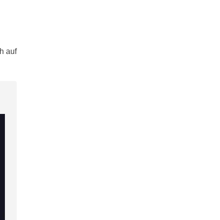
h auf