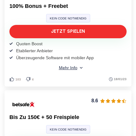
100% Bonus + Freebet
KEIN CODE NOTWENDIG
JETZT SPIELEN
Quoten Boost
Etablierter Anbieter
Überzeugende Software mit mobiler App
Mehr Info
18/01/23
103
4
8.6
Bis Zu 150€ + 50 Freispiele
KEIN CODE NOTWENDIG