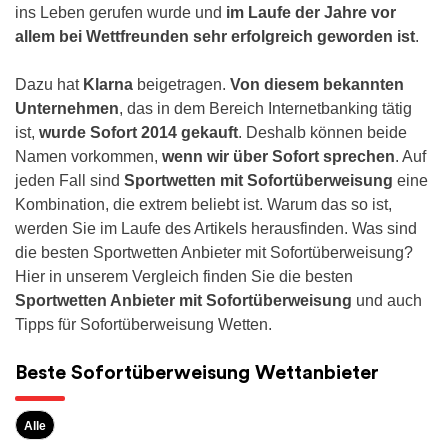
ins Leben gerufen wurde und
im Laufe
der Jahre vor
allem bei Wettfreunden sehr erfolgreich geworden ist
.
Dazu hat
Klarna
beigetragen.
Von diesem bekannten
Unternehmen
, das in dem Bereich Internetbanking tätig
ist,
wurde Sofort 2014 gekauft
. Deshalb können beide
Namen vorkommen,
wenn wir über Sofort sprechen
. Auf
jeden Fall sind
Sportwetten mit Sofortüberweisung
eine
Kombination, die extrem beliebt ist. Warum das so ist,
werden Sie im Laufe des Artikels herausfinden. Was sind
die besten Sportwetten Anbieter mit Sofortüberweisung?
Hier in unserem Vergleich finden Sie die besten
Sportwetten Anbieter mit Sofortüberweisung
und auch
Tipps für Sofortüberweisung Wetten.
Beste Sofortüberweisung Wettanbieter
Alle