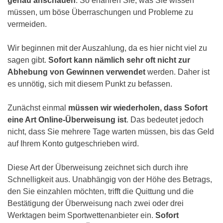
genau anschauen
. So erfahren Sie, was Sie wissen
müssen, um böse Überraschungen und Probleme zu
vermeiden.
Wir beginnen mit der Auszahlung, da es hier nicht viel zu
sagen gibt.
Sofort
kann nämlich sehr oft nicht zur
Abhebung von Gewinnen verwendet
werden. Daher ist
es unnötig, sich mit diesem Punkt zu befassen.
Zunächst einmal
müssen wir wiederholen, dass Sofort
eine Art Online-Überweisung ist
. Das bedeutet jedoch
nicht, dass Sie mehrere Tage warten müssen, bis das Geld
auf Ihrem Konto gutgeschrieben wird.
Diese Art der Überweisung zeichnet sich durch ihre
Schnelligkeit aus. Unabhängig von der Höhe des Betrags,
den Sie einzahlen möchten, trifft die Quittung und die
Bestätigung der Überweisung nach zwei oder drei
Werktagen beim Sportwettenanbieter ein.
Sofort