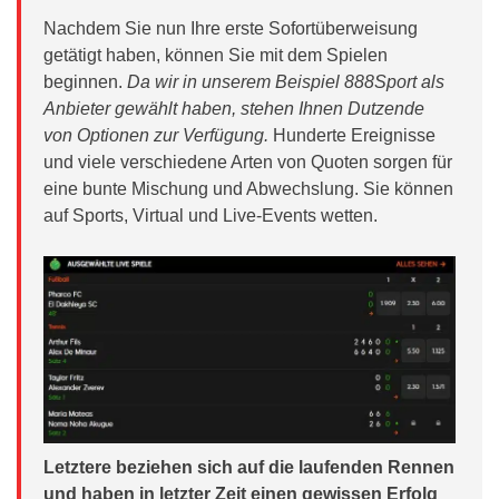
Nachdem Sie nun Ihre erste Sofortüberweisung
getätigt haben, können Sie mit dem Spielen
beginnen.
Da wir in unserem Beispiel 888Sport als
Anbieter gewählt haben, stehen Ihnen Dutzende
von Optionen zur Verfügung.
Hunderte Ereignisse
und viele verschiedene Arten von Quoten sorgen für
eine bunte Mischung und Abwechslung. Sie können
auf Sports, Virtual und Live-Events wetten.
Letztere beziehen sich auf die laufenden Rennen
und haben in letzter Zeit einen gewissen Erfolg