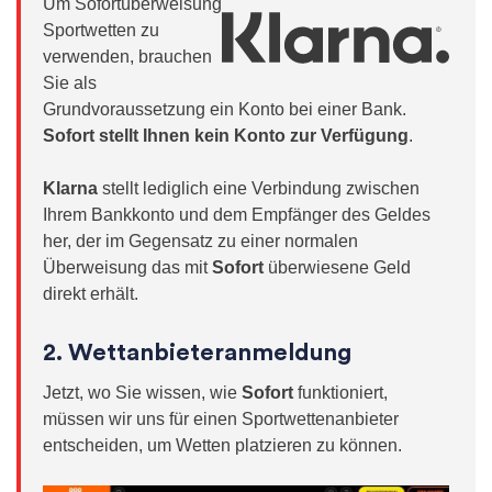
Um Sofortüberweisung
Sportwetten zu
verwenden, brauchen
Sie als
Grundvoraussetzung ein Konto bei einer Bank.
Sofort stellt Ihnen kein Konto zur Verfügung
.
Klarna
stellt lediglich eine Verbindung zwischen
Ihrem Bankkonto und dem Empfänger des Geldes
her, der im Gegensatz zu einer normalen
Überweisung das mit
Sofort
überwiesene Geld
direkt erhält.
2. Wettanbieteranmeldung
Jetzt, wo Sie wissen, wie
Sofort
funktioniert,
müssen wir uns für einen Sportwettenanbieter
entscheiden, um Wetten platzieren zu können.