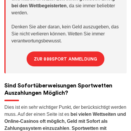
bei den Wettbegeisterten
, da sie immer beliebter
werden.
Denken Sie aber daran, kein Geld auszugeben, das
Sie nicht verlieren können. Wetten Sie immer
verantwortungsbewusst.
ZUR 888SPORT ANMELDUNG
Sind Sofortüberweisungen Sportwetten
Auszahlungen Möglich?
Dies ist ein sehr wichtiger Punkt, der berücksichtigt werden
muss. Auf der einen Seite ist es
bei vielen Wettseiten und
Online-Casinos oft möglich, Geld mit Sofort als
Zahlungssystem einzuzahlen
.
Sportwetten mit