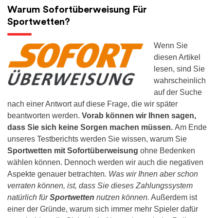
Warum Sofortüberweisung Für
Sportwetten?
Wenn Sie
diesen Artikel
lesen, sind Sie
wahrscheinlich
auf der Suche
nach einer Antwort auf diese Frage, die wir später
beantworten werden.
Vorab
können wir Ihnen sagen,
dass Sie sich keine Sorgen machen müssen.
Am Ende
unseres Testberichts werden Sie wissen, warum Sie
Sportwetten mit Sofortüberweisung
ohne Bedenken
wählen können. Dennoch werden wir auch die negativen
Aspekte genauer betrachten
. Was wir Ihnen aber schon
verraten können, ist, dass Sie dieses Zahlungssystem
natürlich für
Sportwetten
nutzen können.
Außerdem ist
einer der Gründe, warum sich immer mehr Spieler dafür