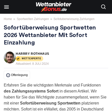
»
»
Home
Sportwetten Zahlungen
Sofotuberwiesung Zahlungen
Sofortüberweisung Sportwetten
2026 Wettanbieter Mit Sofort
Einzahlung
HARRRY ROTHHAUS
WETTEXPERTE
Aktualisiert:
8 JULI 2024
Offenlegung
Erfahren Sie die wichtigsten Merkmale und Funktionen
des Zahlungssystems Sofort
in diesem Artikel. Wir
haben für Sie das Wichtigste zusammengefasst, wenn Sie
mit einer
Sofortüberweisung Sportwetten
platzieren
möchten. Sofort ist ein eWallet, das 2005 in Deutschland