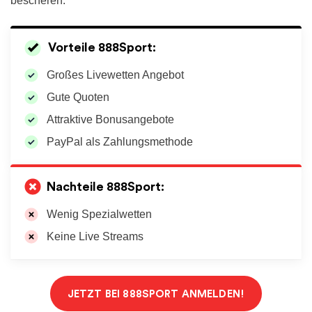
bescheren.
Vorteile 888Sport:
Großes Livewetten Angebot
Gute Quoten
Attraktive Bonusangebote
PayPal als Zahlungsmethode
Nachteile 888Sport:
Wenig Spezialwetten
Keine Live Streams
JETZT BEI 888SPORT ANMELDEN!