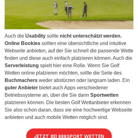
Auch die
Usability
sollte
nicht unterschätzt
werden.
Online Bookies
sollten eine übersichtliche und intuitive
Webseite anbieten, auf der Sie schnell die passende Wette
finden und diese auch einfach platzieren können. Auch die
Serverleistung
spielt hier eine Rolle. Wenn Sie Golf
Wetten online platzieren möchten, sollte die Seite des
Buchmachers
weder abstürzen oder langsam laden. Ein
guter Anbieter
bietet auch Apps verschiedener
Betriebssysteme an, über die Sie dann
Sportwetten
platzieren können. Die besten Golf Wettanbieter erkennen
Sie also schon daran, dass sie eine hochwertige Webseite
anbieten und auch mobile Wetten möglich sind.
JETZT BEI 888SPORT WETTEN