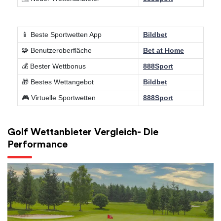
📱 Beste Sportwetten App
Bildbet
🧩 Benutzeroberfläche
Bet at Home
💰 Bester Wettbonus
888Sport
🎁 Bestes Wettangebot
Bildbet
🎮 Virtuelle Sportwetten
888Sport
Golf Wettanbieter Vergleich- Die
Performance