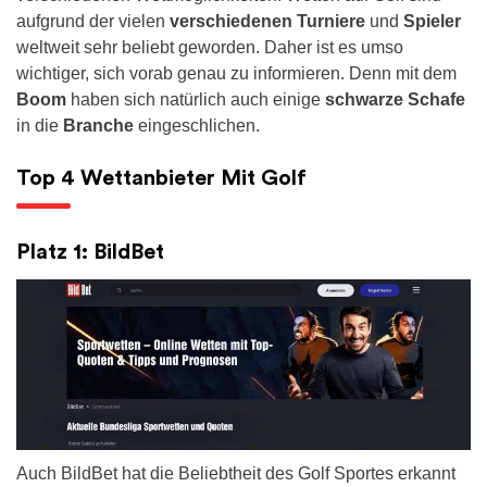
aufgrund der vielen
verschiedenen Turniere
und
Spieler
weltweit sehr beliebt geworden. Daher ist es umso
wichtiger, sich vorab genau zu informieren. Denn mit dem
Boom
haben sich natürlich auch einige
schwarze Schafe
in die
Branche
eingeschlichen.
Top 4 Wettanbieter Mit Golf
Platz 1: BildBet
Auch BildBet hat die Beliebtheit des Golf Sportes erkannt