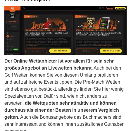
Der Online Wettanbieter ist vor allem für sein sehr
großes Angebot an Livewetten bekannt.
Auch bei den
Golf Wetten können Sie von diesem Umfang profitieren
und auf zahlreiche Events tippen. Die Pre-Match Wetten
sind ebenso gut bestückt, allerdings finden Sie hier wenig
Spezialwetten vor. Dafür sind, wie nicht anders zu
erwarten,
die Wettquoten sehr attraktiv und können
durchaus als einer der Besten in unserem Vergleich
gelten.
Auch die Bonusangebote des Buchmachers sind
sehr interessant und können Ihnen zusätzliches Guthaben