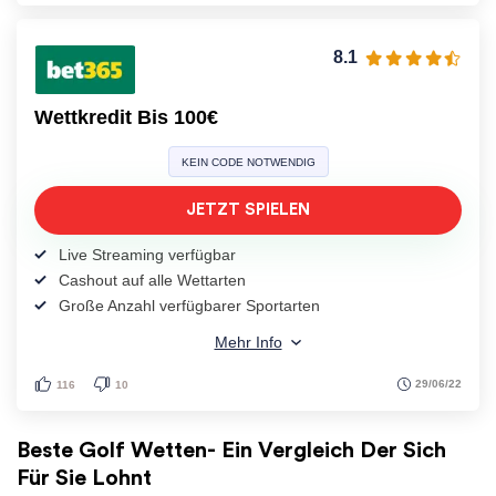
8.1
Wettkredit Bis 100€
KEIN CODE NOTWENDIG
JETZT SPIELEN
Live Streaming verfügbar
Cashout auf alle Wettarten
Große Anzahl verfügbarer Sportarten
Mehr Info
29/06/22
116
10
Beste Golf Wetten-
Ein Vergleich Der Sich
Für Sie Lohnt