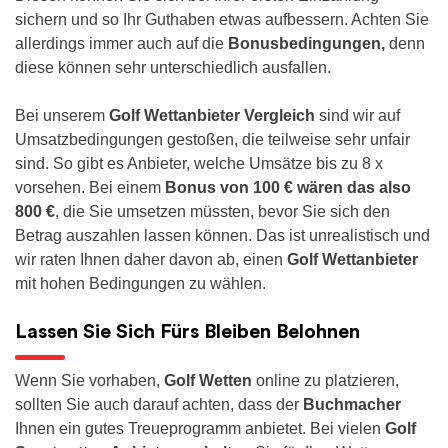
sichern und so Ihr Guthaben etwas aufbessern. Achten Sie
allerdings immer auch auf die
Bonusbedingungen,
denn
diese können sehr unterschiedlich ausfallen.
Bei unserem
Golf Wettanbieter Vergleich
sind wir auf
Umsatzbedingungen gestoßen, die teilweise sehr unfair
sind. So gibt es Anbieter, welche Umsätze bis zu 8 x
vorsehen. Bei einem
Bonus von 100 € wären das also
800 €
, die Sie umsetzen müssten, bevor Sie sich den
Betrag auszahlen lassen können. Das ist unrealistisch und
wir raten Ihnen daher davon ab, einen
Golf Wettanbieter
mit hohen Bedingungen zu wählen.
Lassen Sie Sich Fürs Bleiben Belohnen
Wenn Sie vorhaben,
Golf Wetten
online zu platzieren,
sollten Sie auch darauf achten, dass der
Buchmacher
Ihnen ein gutes Treueprogramm anbietet. Bei vielen
Golf