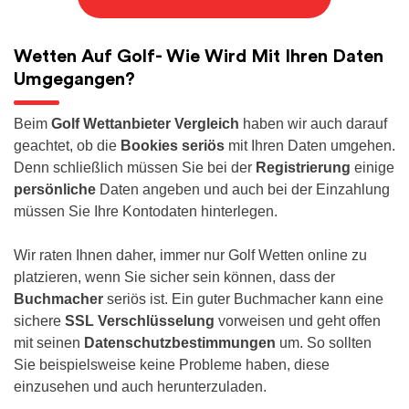
Wetten Auf Golf- Wie Wird Mit Ihren Daten
Umgegangen?
Beim
Golf Wettanbieter Vergleich
haben wir auch darauf
geachtet, ob die
Bookies seriös
mit Ihren Daten umgehen.
Denn schließlich müssen Sie bei der
Registrierung
einige
persönliche
Daten angeben und auch bei der Einzahlung
müssen Sie Ihre Kontodaten hinterlegen.
Wir raten Ihnen daher, immer nur Golf Wetten online zu
platzieren, wenn Sie sicher sein können, dass der
Buchmacher
seriös ist. Ein guter Buchmacher kann eine
sichere
SSL Verschlüsselung
vorweisen und geht offen
mit seinen
Datenschutzbestimmungen
um. So sollten
Sie beispielsweise keine Probleme haben, diese
einzusehen und auch herunterzuladen.