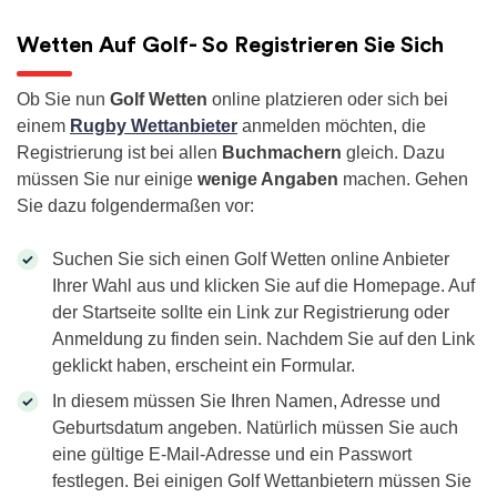
Wetten Auf Golf- So Registrieren Sie Sich
Ob Sie nun
Golf Wetten
online platzieren oder sich bei
einem
Rugby Wettanbieter
anmelden möchten, die
Registrierung ist bei allen
Buchmachern
gleich. Dazu
müssen Sie nur einige
wenige Angaben
machen. Gehen
Sie dazu folgendermaßen vor:
Suchen Sie sich einen Golf Wetten online Anbieter
Ihrer Wahl aus und klicken Sie auf die Homepage. Auf
der Startseite sollte ein Link zur Registrierung oder
Anmeldung zu finden sein. Nachdem Sie auf den Link
geklickt haben, erscheint ein Formular.
In diesem müssen Sie Ihren Namen, Adresse und
Geburtsdatum angeben. Natürlich müssen Sie auch
eine gültige E-Mail-Adresse und ein Passwort
festlegen. Bei einigen Golf Wettanbietern müssen Sie