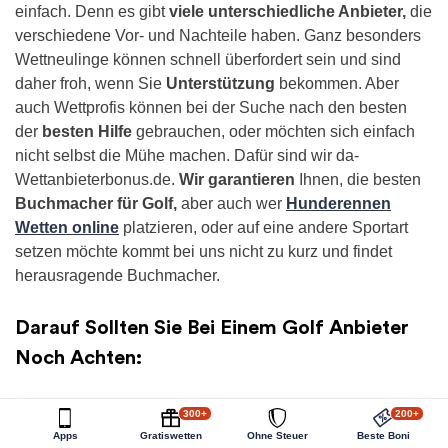
einfach. Denn es gibt
viele unterschiedliche Anbieter,
die
verschiedene Vor- und Nachteile haben. Ganz besonders
Wettneulinge können schnell überfordert sein und sind
daher froh, wenn Sie
Unterstützung
bekommen. Aber
auch Wettprofis können bei der Suche nach den besten
der
besten Hilfe
gebrauchen, oder möchten sich einfach
nicht selbst die Mühe machen. Dafür sind wir da-
Wettanbieterbonus.de.
Wir garantieren
Ihnen, die besten
Buchmacher für Golf,
aber auch wer
Hunderennen
Wetten online
platzieren, oder auf eine andere Sportart
setzen möchte kommt bei uns nicht zu kurz und findet
herausragende Buchmacher.
Darauf Sollten Sie Bei Einem Golf Anbieter
Noch Achten:
300+
200+
Die Umsatzbedingungen der Bonusangebote:
Apps
Gratiswetten
Ohne Steuer
Beste Boni