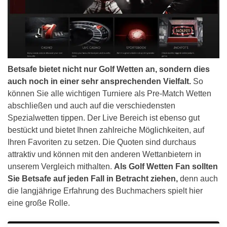
Betsafe bietet nicht nur Golf Wetten an, sondern dies
auch noch in einer sehr ansprechenden Vielfalt.
So
können Sie alle wichtigen Turniere als Pre-Match Wetten
abschließen und auch auf die verschiedensten
Spezialwetten tippen. Der Live Bereich ist ebenso gut
bestückt und bietet Ihnen zahlreiche Möglichkeiten, auf
Ihren Favoriten zu setzen. Die Quoten sind durchaus
attraktiv und können mit den anderen Wettanbietern in
unserem Vergleich mithalten.
Als Golf Wetten Fan sollten
Sie Betsafe auf jeden Fall in Betracht ziehen,
denn auch
die langjährige Erfahrung des Buchmachers spielt hier
eine große Rolle.