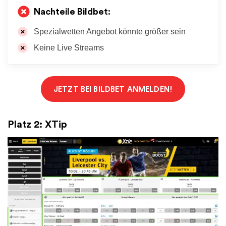
Nachteile Bildbet:
Spezialwetten Angebot könnte größer sein
Keine Live Streams
JETZT BEI BILDBET ANMELDEN!
Platz 2: XTip