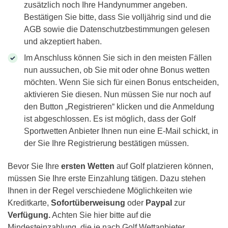
zusätzlich noch Ihre Handynummer angeben.
Bestätigen Sie bitte, dass Sie volljährig sind und die
AGB sowie die Datenschutzbestimmungen gelesen
und akzeptiert haben.
Im Anschluss können Sie sich in den meisten Fällen
nun aussuchen, ob Sie mit oder ohne Bonus wetten
möchten. Wenn Sie sich für einen Bonus entscheiden,
aktivieren Sie diesen. Nun müssen Sie nur noch auf
den Button „Registrieren“ klicken und die Anmeldung
ist abgeschlossen. Es ist möglich, dass der Golf
Sportwetten Anbieter Ihnen nun eine E-Mail schickt, in
der Sie Ihre Registrierung bestätigen müssen.
Bevor Sie Ihre
ersten Wetten
auf Golf platzieren können,
müssen Sie Ihre erste Einzahlung tätigen. Dazu stehen
Ihnen in der Regel verschiedene Möglichkeiten wie
Kreditkarte,
Sofortüberweisung
oder
Paypal
zur
Verfügung.
Achten Sie hier bitte auf die
Mindesteinzahlung, die je nach Golf Wettanbieter