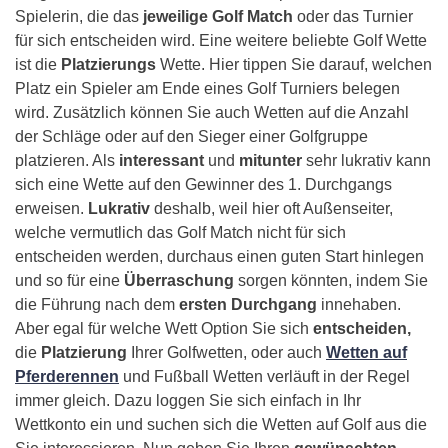
Spielerin, die das
jeweilige Golf Match
oder das Turnier
für sich entscheiden wird. Eine weitere beliebte Golf Wette
ist die
Platzierungs
Wette. Hier tippen Sie darauf, welchen
Platz ein Spieler am Ende eines Golf Turniers belegen
wird. Zusätzlich können Sie auch Wetten auf die Anzahl
der Schläge oder auf den Sieger einer Golfgruppe
platzieren. Als
interessant
und
mitunter
sehr lukrativ kann
sich eine Wette auf den Gewinner des 1. Durchgangs
erweisen.
Lukrativ
deshalb, weil hier oft Außenseiter,
welche vermutlich das Golf Match nicht für sich
entscheiden werden, durchaus einen guten Start hinlegen
und so für eine
Überraschung
sorgen könnten, indem Sie
die Führung nach dem
ersten Durchgang
innehaben.
Aber egal für welche Wett Option Sie sich
entscheiden,
die
Platzierung
Ihrer Golfwetten, oder auch
Wetten auf
Pferderennen
und Fußball Wetten verläuft in der Regel
immer gleich. Dazu loggen Sie sich einfach in Ihr
Wettkonto ein und suchen sich die Wetten auf Golf aus die